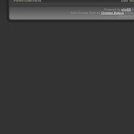
Foren-Übersicht
Das Te
Powered by
phpBB
©
Dark-Grunge Style by
Christian Bullock
// Pro
Deutsche 